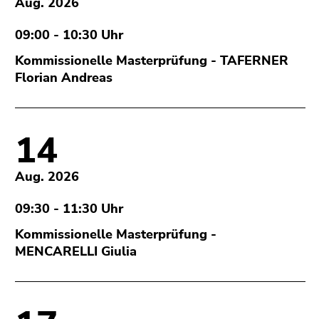
Aug. 2026
bestätigen
Sie diesen
09:00 - 10:30 Uhr
Link.
Kommissionelle Masterprüfung - TAFERNER
Beginn
Zum
Florian Andreas
des
Inhalt
Seitenbereichs:
(Zugriffstaste
Seitenbereiche:
1)
14
Zur
Positionsanzeige
(Zugriffstaste
Aug. 2026
2)
Zur
09:30 - 11:30 Uhr
Hauptnavigation
Kommissionelle Masterprüfung -
(Zugriffstaste
MENCARELLI Giulia
3)
Zu
den
Zusatzinformationen