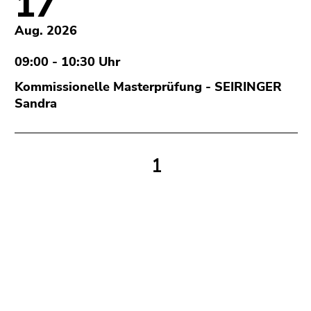
17
(Zugriffstaste
5)
Aug. 2026
Zu
den
09:00 - 10:30 Uhr
Seiteneinstellungen
Kommissionelle Masterprüfung - SEIRINGER
(Benutzer/Sprache)
Sandra
(Zugriffstaste
8)
Zur
Suche
1
(Zugriffstaste
9)
Ende
dieses
Seitenbereichs.
Zur
Übersicht
der