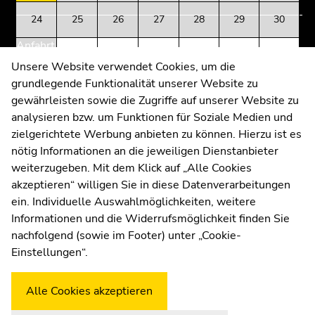
August
Seitenbereiche
Seitenbereiche
24
25
26
27
28
29
30
2026
Anfahrt und Kontakt
31
1
2
3
4
5
6
Kommunikation und Öffentlichkeitsarbeit
Unsere Website verwendet Cookies, um die
grundlegende Funktionalität unserer Website zu
Moodle
gewährleisten sowie die Zugriffe auf unserer Website zu
UNIGRAZonline
analysieren bzw. um Funktionen für Soziale Medien und
Impressum
zielgerichtete Werbung anbieten zu können. Hierzu ist es
Datenschutzerklärung
nötig Informationen an die jeweiligen Dienstanbieter
Cookie-Einstellungen
weiterzugeben. Mit dem Klick auf „Alle Cookies
Barrierefreiheitserklärung
akzeptieren“ willigen Sie in diese Datenverarbeitungen
ein. Individuelle Auswahlmöglichkeiten, weitere
Informationen und die Widerrufsmöglichkeit finden Sie
nachfolgend (sowie im Footer) unter „Cookie-
Wetterstation
Uni Graz
Einstellungen“.
Alle Cookies akzeptieren